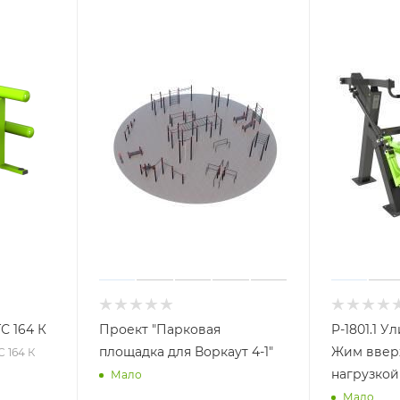
С 164 К
Проект "Парковая
P-1801.1 
площадка для Воркаут 4-1"
Жим ввер
С 164 К
нагрузко
Мало
Мало