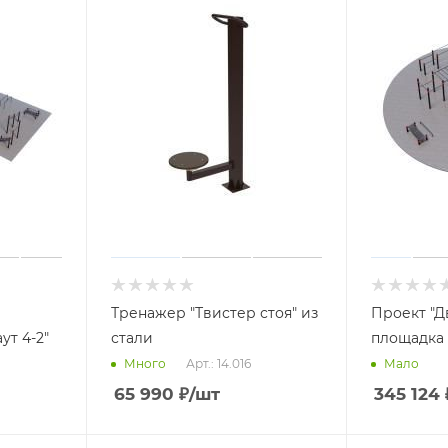
Тренажер "Твистер стоя" из
Проект "Д
ут 4-2"
стали
площадка 
Арт.: 14.016
Много
Мало
65 990
₽
/шт
345 124