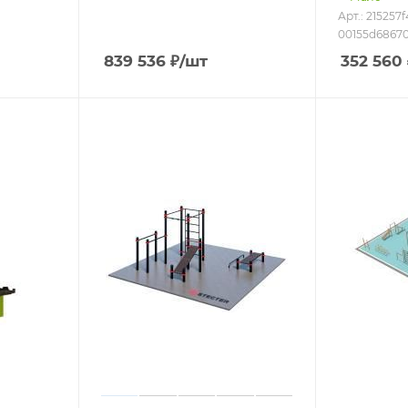
Арт.: 215257f
00155d6867
839 536
₽
/шт
352 560