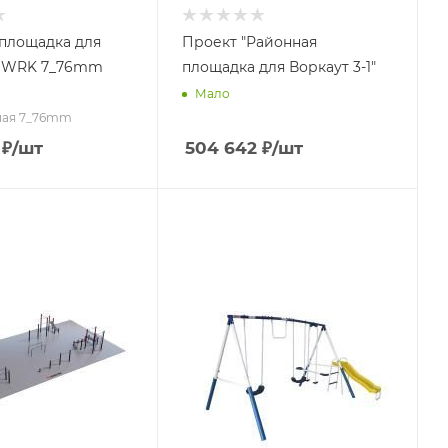
площадка для
Проект "Районная
и WRK 7_76mm
площадка для Воркаут 3-1"
Мало
нная 7_76mm
₽
/шт
504 642
₽
/шт