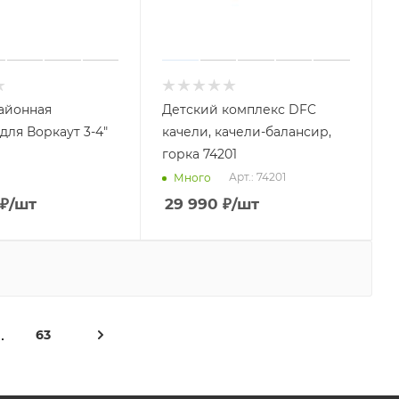
айонная
Детский комплекс DFC
для Воркаут 3-4"
качели, качели-балансир,
горка 74201
Арт.: 74201
Много
₽
/шт
29 990
₽
/шт
63