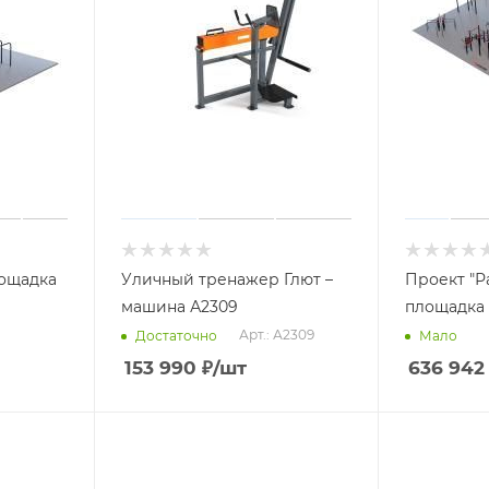
лощадка
Уличный тренажер Глют –
Проект "Р
машина А2309
площадка 
Арт.: А2309
Достаточно
Мало
153 990
₽
/шт
636 942