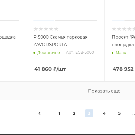
лощадка
P-5000 Скамья парковая
Проект "Р
ZAVODSPORTA
площадка 
Арт.: EGB-5000
Достаточно
Мало
41 860
₽
/шт
478 952
Показать еще
1
2
3
4
5