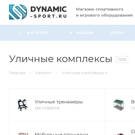
Магазин
спортивного
и игрового оборудования
КАТАЛОГ
АКЦИИ
БЛОГ
Уличные комплексы
1253
—
—
Главная
Каталог
Уличные комплексы
Уличные тренажеры
В
368 ТОВАРОВ
7
О
Мобильные площадки