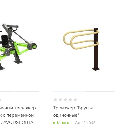
Уличный тренажер
Тренажер "Брусья
х с переменной
одиночные"
й ZAVODSPORTA
Арт.: 14.048
Много