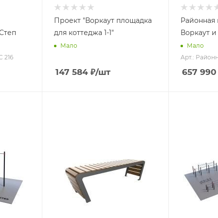
Проект "Воркаут площадка
Районная 
Степ
для коттеджа 1-1"
Воркаут 
Мало
Мало
С 216
Арт.: Райо
147 584
₽
/шт
657 990