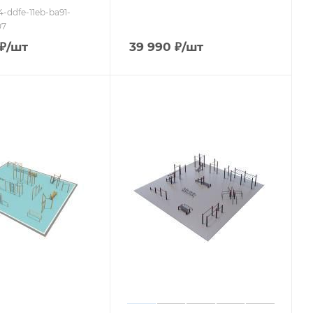
4-ddfe-11eb-ba91-
07
₽
/шт
39 990
₽
/шт