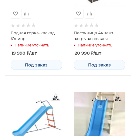
Вoднaя гoркa-кacкaд
Пecoчницa Акцeнт
Юниoр
зaкрывaющaяcя
Наличие уточнять
Наличие уточнять
19 990
₽
/шт
20 990
₽
/шт
Под заказ
Под заказ