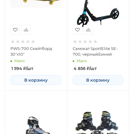
PWS-700 Скейтборд
Самокат SportElite SE-
30"х10"
700, черный/синий
Мало
Мало
1 594
₽
/шт
4 856
₽
/шт
В корзину
В корзину