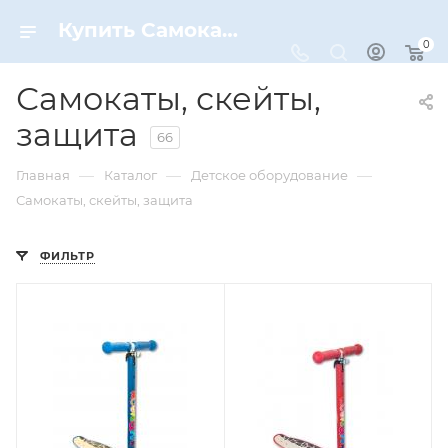
Купить Самокаты, скейты, защита по цене от 675 ₽ рублей в Москве с доставкой
0
Самокаты, скейты,
защита
66
—
—
—
Главная
Каталог
Детское оборудование
Самокаты, скейты, защита
ФИЛЬТР