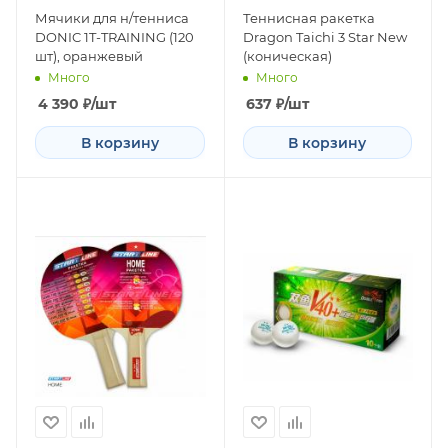
Мячики для н/тенниса
Теннисная ракетка
DONIC 1T-TRAINING (120
Dragon Taichi 3 Star New
шт), оранжевый
(коническая)
Много
Много
4 390
₽
/шт
637
₽
/шт
В корзину
В корзину