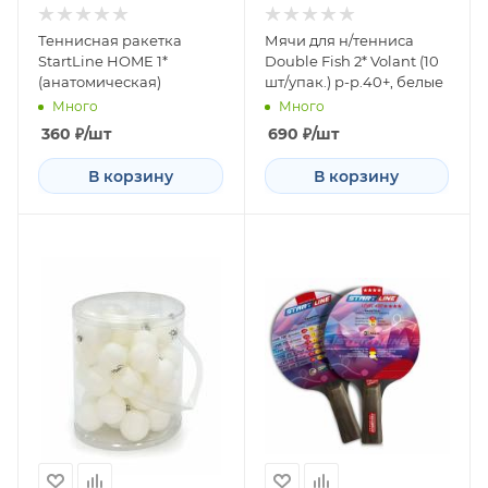
Теннисная ракетка
Мячи для н/тенниса
StartLine HOME 1*
Double Fish 2* Volant (10
(анатомическая)
шт/упак.) р-р.40+, белые
Много
Много
360
₽
/шт
690
₽
/шт
В корзину
В корзину