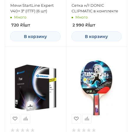
Мячи StartLine Expert
Сетка н/т DONIC
V40+ 3* (ITTF) (6 шт)
CLIPMATIC в комплекте
Много
Много
720
₽
/шт
2 990
₽
/шт
В корзину
В корзину