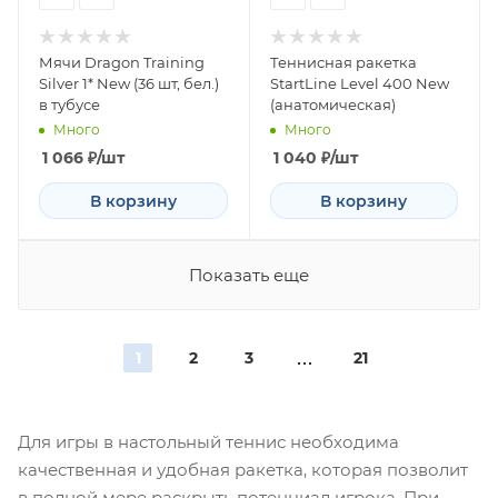
Мячи Dragon Training
Теннисная ракетка
Silver 1* New (36 шт, бел.)
StartLine Level 400 New
в тубусе
(анатомическая)
Много
Много
1 066
₽
/шт
1 040
₽
/шт
В корзину
В корзину
Показать еще
1
2
3
21
Для игры в настольный теннис необходима
качественная и удобная ракетка, которая позволит
в полной мере раскрыть потенциал игрока. При