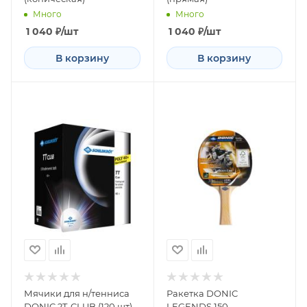
Много
Много
1 040
₽
/шт
1 040
₽
/шт
В корзину
В корзину
Мячики для н/тенниса
Ракетка DONIC
DONIC 2T-CLUB (120 шт),
LEGENDS 150