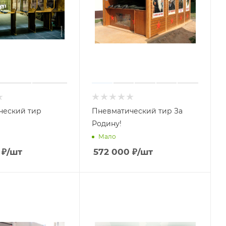
еский тир​
Пневматический тир За
Родину!
Мало
₽
/шт
572 000
₽
/шт