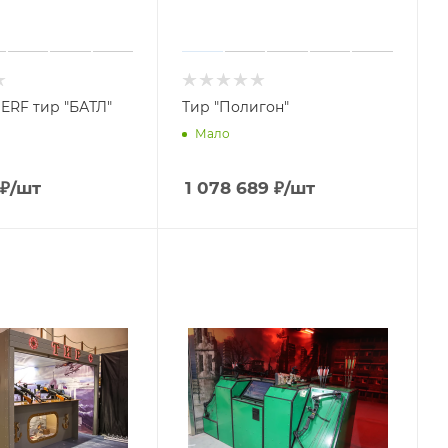
ERF тир "БАТЛ"
Тир "Полигон"
Мало
₽
/шт
1 078 689
₽
/шт