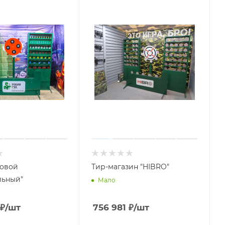
зовой
Тир-магазин "HIBRO"
льный"
Мало
₽
/шт
756 981
₽
/шт