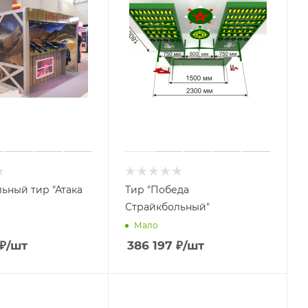
ьный тир "Атака
Тир "Победа
Страйкбольный"
Мало
₽
/шт
386 197
₽
/шт