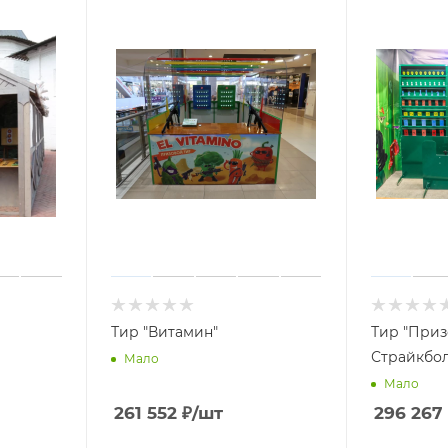
Тир "Витамин"
Тир "При
Страйкбо
Мало
Мало
261 552
₽
/шт
296 267