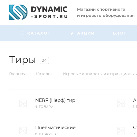
Магазин
спортивного
и игрового оборудования
КАТАЛОГ
АКЦИИ
БЛОГ
Тиры
24
—
—
Главная
Каталог
Игровые аппараты и аттракционы
NERF (Нерф) тир
А
4 ТОВАРА
1
Пневматические
С
8 ТОВАРОВ
7