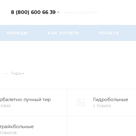
8 (800) 600 66 39
ЗАКАЗАТЬ ЗВОНОК
БРЕНДЫ
КАК КУПИТЬ
ОПЛАТА
—
Тиры
рбалетно-лучный тир
Гидробольные
 ТОВАР
2 ТОВАРА
трайкбольные
 ТОВАРОВ