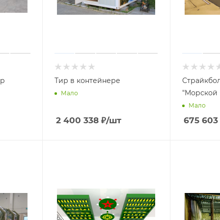
ир
Тир в контейнере
Страйкбо
"Морской 
Мало
Мало
2 400 338
₽
/шт
675 603