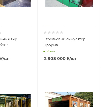
льный тир
Стрелковый симулятор​
бой"
Прорыв
Мало
₽
/шт
2 908 000
₽
/шт