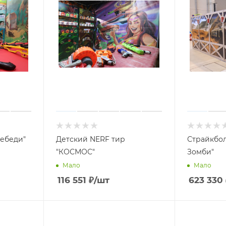
лебеди"
Детский NERF тир
Страйкбол
"КОСМОС"
Зомби"
Мало
Мало
116 551
₽
/шт
623 330