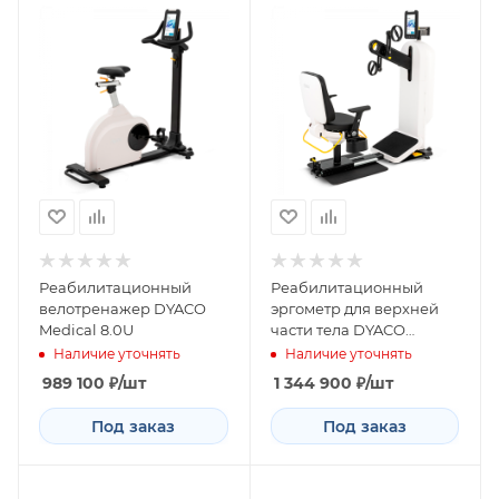
Реабилитационный
Реабилитационный
велотренажер DYACO
эргометр для верхней
Medical 8.0U
части тела DYACO
Medical 8.5UE
Наличие уточнять
Наличие уточнять
989 100
₽
/шт
1 344 900
₽
/шт
Под заказ
Под заказ