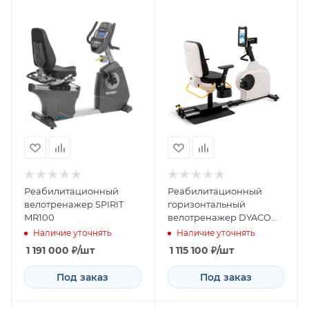
Реабилитационный
Реабилитационный
велотренажер SPIRIT
горизонтальный
MR100
велотренажер DYACO
Medical 8.5R
Наличие уточнять
Наличие уточнять
1 191 000
₽
/шт
1 115 100
₽
/шт
Под заказ
Под заказ