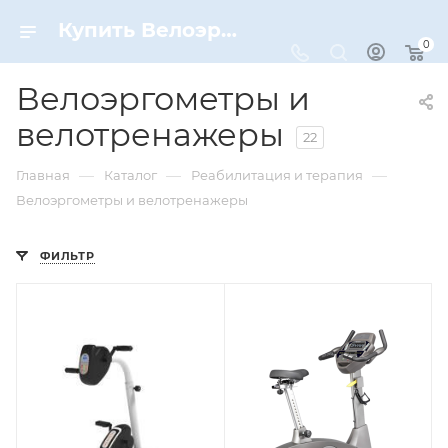
Купить Велоэргометры и велотренажеры по цене от 25 990 ₽ рублей в Москве с доставкой
0
Велоэргометры и
велотренажеры
22
—
—
—
Главная
Каталог
Реабилитация и терапия
Велоэргометры и велотренажеры
ФИЛЬТР