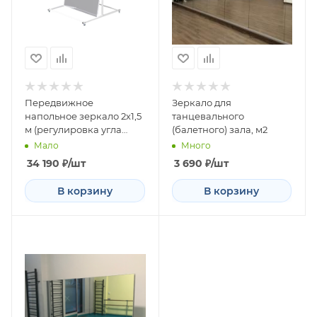
Передвижное
Зеркало для
напольное зеркало 2х1,5
танцевального
м (регулировка угла
(балетного) зала, м2
наклона)
Мало
Много
34 190
₽
/шт
3 690
₽
/шт
В корзину
В корзину