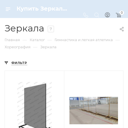
Купить Зеркала по цене от 3 690 ₽ рублей в Москве с доставкой
0
Зеркала
7
—
—
—
Главная
Каталог
Гимнастика и легкая атлетика
—
Хореография
Зеркала
ФИЛЬТР