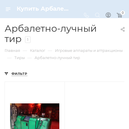
Купить Арбалетно-лучный тир по цене от 2 908 000 ₽ рублей в Москве с доставкой
0
Арбалетно-лучный
тир
1
—
—
Главная
Каталог
Игровые аппараты и аттракционы
—
—
Тиры
Арбалетно-лучный тир
ФИЛЬТР