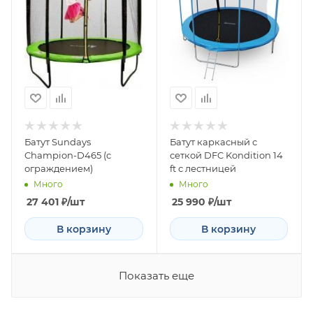
Батут Sundays
Батут каркасный с
Champion-D465 (с
сеткой DFC Kondition 14
ограждением)
ft с лестницей
Много
Много
27 401
₽
/шт
25 990
₽
/шт
В корзину
В корзину
Показать еще