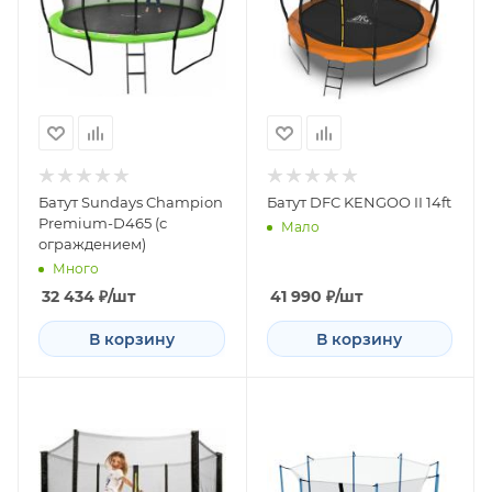
Батут Sundays Champion
Батут DFC KENGOO II 14ft
Premium-D465 (с
Мало
ограждением)
Много
32 434
₽
/шт
41 990
₽
/шт
В корзину
В корзину