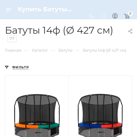
Купить Батуты 14ф (Ø 427 см) по цене от 21 419 ₽ рублей в Москве с доставкой
0
Батуты 14ф (Ø 427 см)
77
—
—
—
Главная
Каталог
Батуты
Батуты 14ф (Ø 427 см)
ФИЛЬТР