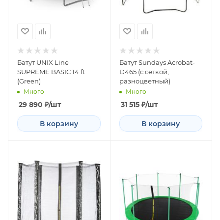
Батут UNIX Line
Батут Sundays Acrobat-
SUPREME BASIC 14 ft
D465 (с сеткой,
(Green)
разноцветный)
Много
Много
29 890
₽
/шт
31 515
₽
/шт
В корзину
В корзину