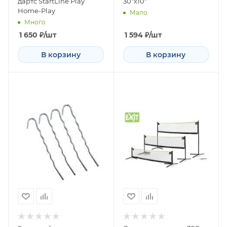
дартс StartLine Play
30"х10"
Home-Play
Мало
Много
1 650
₽
/шт
1 594
₽
/шт
В корзину
В корзину