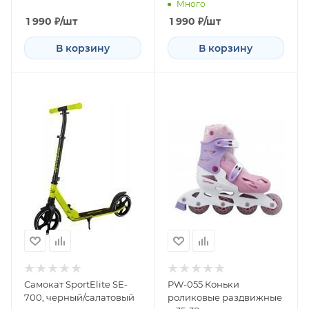
Много
1 990
₽
/шт
1 990
₽
/шт
В корзину
В корзину
Самокат SportElite SE-
PW-055 Коньки
700, черный/салатовый
роликовые раздвижные