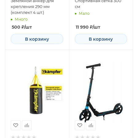
Земляной анкер для
Спoртивнaя ceткa 300
крепления 290 мм
см
(комплект 4 шт.)
Мало
Много
500
₽
/шт
11 990
₽
/шт
В корзину
В корзину