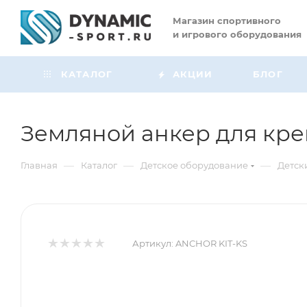
Магазин
спортивного
и игрового оборудования
КАТАЛОГ
АКЦИИ
БЛОГ
Земляной анкер для креп
—
—
—
Главная
Каталог
Детское оборудование
Детск
Артикул:
ANCHOR KIT-KS