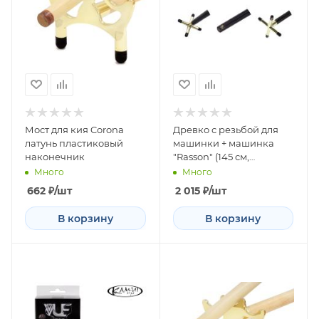
Мост для кия Corona
Древко с резьбой для
латунь пластиковый
машинки + машинка
наконечник
"Rasson" (145 см,
машинка Cross латунь)
Много
Много
662
₽
/шт
2 015
₽
/шт
В корзину
В корзину