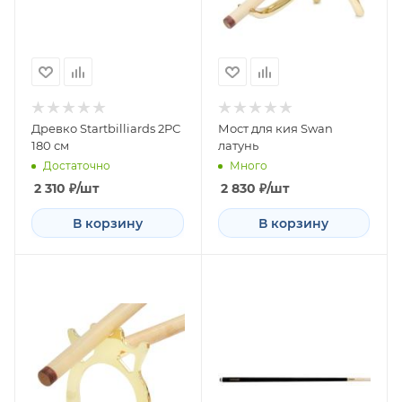
Древко Startbilliards 2РС
Мост для кия Swan
180 см
латунь
Достаточно
Много
2 310
₽
/шт
2 830
₽
/шт
В корзину
В корзину