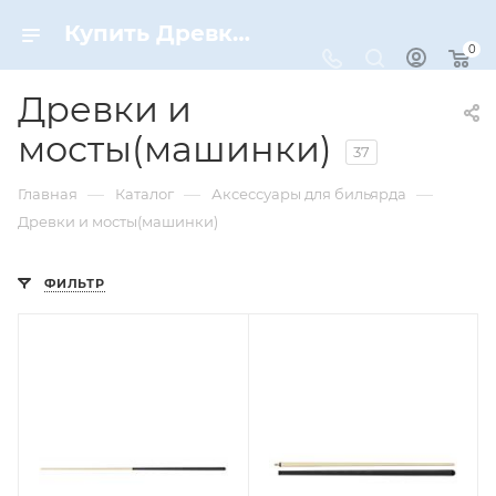
Купить Древки и мосты(машинки) по цене от 443 ₽ рублей в Москве с доставкой
0
Древки и
мосты(машинки)
37
—
—
—
Главная
Каталог
Аксессуары для бильярда
Древки и мосты(машинки)
ФИЛЬТР