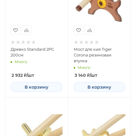
Древко Standard 2PC
Мост для кия Tiger
200см
Corona резиновая
втулка
Много
Много
2 932
₽
/шт
3 140
₽
/шт
В корзину
В корзину