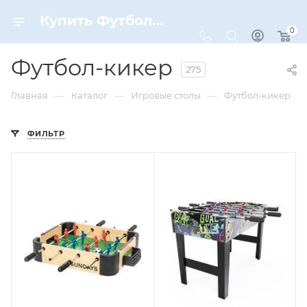
Купить Футбол-кикер по цене от 775 ₽ рублей в Москве с доставкой
0
Футбол-кикер
275
—
—
—
Главная
Каталог
Игровые столы
Футбол-кикер
ФИЛЬТР