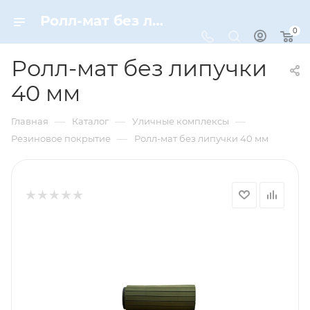
Ролл-мат без липучки 40 мм – купить по цене 4480 руб. в интернет-магазине Dynamic-Sport
0
Ролл-мат без липучки
40 мм
—
—
—
Главная
Каталог
Уличные комплексы
—
Резиновое покрытие
Ролл-мат без липучки 40 мм