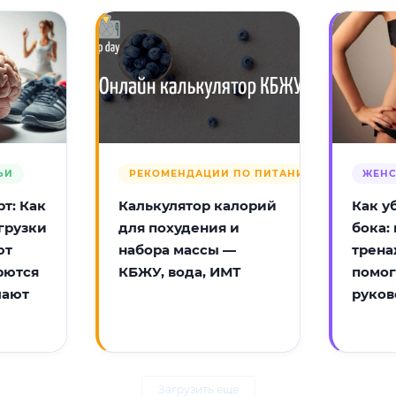
ЬИ
РЕКОМЕНДАЦИИ ПО ПИТАНИЮ
ЖЕНС
т: Как
Калькулятор калорий
Как у
грузки
для похудения и
бока:
ют
набора массы —
трена
рются
КБЖУ, вода, ИМТ
помог
лают
руков
Загрузить еще