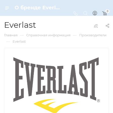
О бренде Everlast
0
Everlast
—
—
Главная
Справочная информация
Производители
—
Everlast