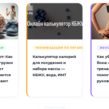
ЬИ
РЕКОМЕНДАЦИИ ПО ПИТАНИЮ
ЖЕНС
т: Как
Калькулятор калорий
Как у
грузки
для похудения и
бока:
ют
набора массы —
трена
рются
КБЖУ, вода, ИМТ
помог
лают
руков
Загрузить еще