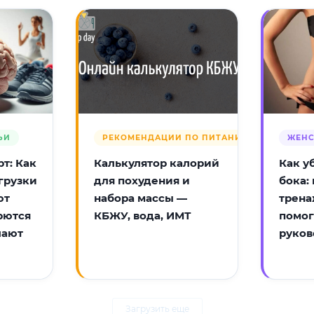
ЬИ
РЕКОМЕНДАЦИИ ПО ПИТАНИЮ
ЖЕНС
т: Как
Калькулятор калорий
Как у
грузки
для похудения и
бока:
ют
набора массы —
трена
рются
КБЖУ, вода, ИМТ
помог
лают
руков
Загрузить еще