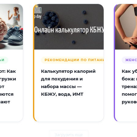
ЬИ
РЕКОМЕНДАЦИИ ПО ПИТАНИЮ
ЖЕНС
т: Как
Калькулятор калорий
Как у
грузки
для похудения и
бока:
ют
набора массы —
трена
рются
КБЖУ, вода, ИМТ
помог
лают
руков
Загрузить еще