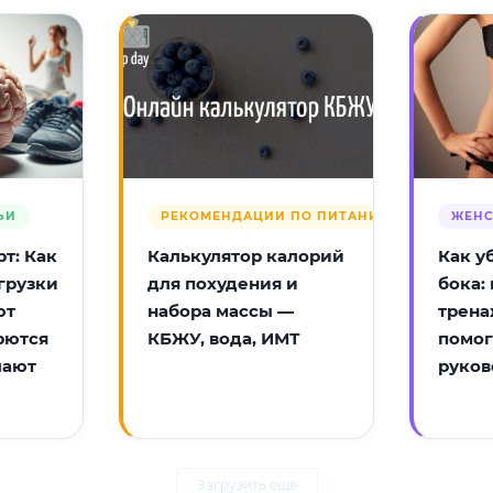
ЬИ
РЕКОМЕНДАЦИИ ПО ПИТАНИЮ
ЖЕНС
т: Как
Калькулятор калорий
Как у
грузки
для похудения и
бока:
ют
набора массы —
трена
рются
КБЖУ, вода, ИМТ
помог
лают
руков
Загрузить еще