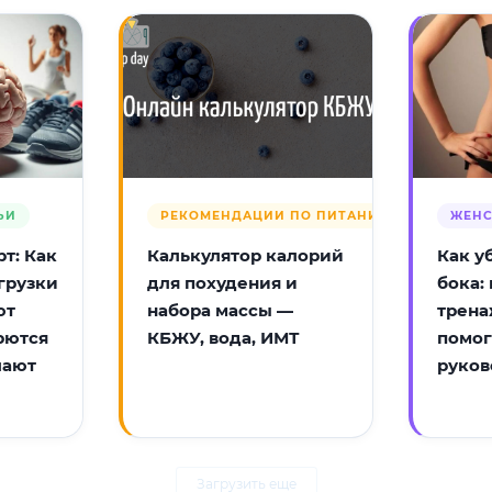
ЬИ
РЕКОМЕНДАЦИИ ПО ПИТАНИЮ
ЖЕНС
т: Как
Калькулятор калорий
Как у
грузки
для похудения и
бока:
ют
набора массы —
трена
рются
КБЖУ, вода, ИМТ
помог
лают
руков
Загрузить еще