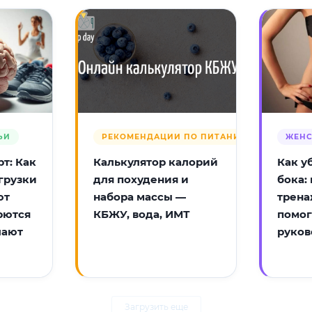
ЬИ
РЕКОМЕНДАЦИИ ПО ПИТАНИЮ
ЖЕНС
т: Как
Калькулятор калорий
Как у
грузки
для похудения и
бока:
ют
набора массы —
трена
рются
КБЖУ, вода, ИМТ
помог
лают
руков
Загрузить еще