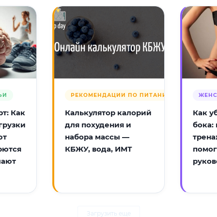
ЬИ
РЕКОМЕНДАЦИИ ПО ПИТАНИЮ
ЖЕНС
т: Как
Калькулятор калорий
Как у
грузки
для похудения и
бока:
ют
набора массы —
трена
рются
КБЖУ, вода, ИМТ
помог
лают
руков
Загрузить еще