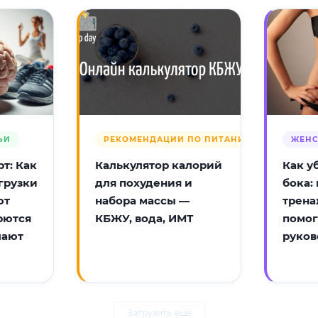
ЬИ
РЕКОМЕНДАЦИИ ПО ПИТАНИЮ
ЖЕНС
т: Как
Калькулятор калорий
Как у
грузки
для похудения и
бока:
ют
набора массы —
трена
рются
КБЖУ, вода, ИМТ
помог
лают
руков
Загрузить еще