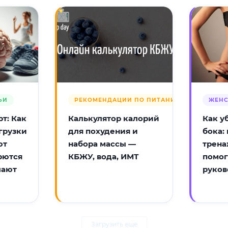
ЬИ
РЕКОМЕНДАЦИИ ПО ПИТАНИЮ
ЖЕНС
т: Как
Калькулятор калорий
Как у
грузки
для похудения и
бока:
ют
набора массы —
трена
рются
КБЖУ, вода, ИМТ
помог
лают
руков
Загрузить еще