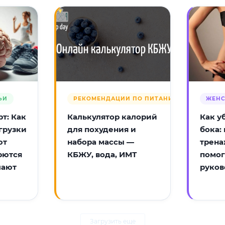
ЬИ
РЕКОМЕНДАЦИИ ПО ПИТАНИЮ
ЖЕНС
т: Как
Калькулятор калорий
Как у
грузки
для похудения и
бока:
ют
набора массы —
трена
рются
КБЖУ, вода, ИМТ
помог
лают
руков
Загрузить еще