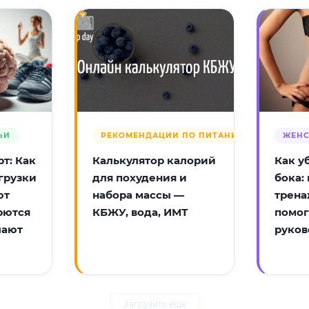
ЬИ
РЕКОМЕНДАЦИИ ПО ПИТАНИЮ
ЖЕНС
т: Как
Калькулятор калорий
Как у
грузки
для похудения и
бока:
ют
набора массы —
трена
рются
КБЖУ, вода, ИМТ
помог
лают
руков
Загрузить еще