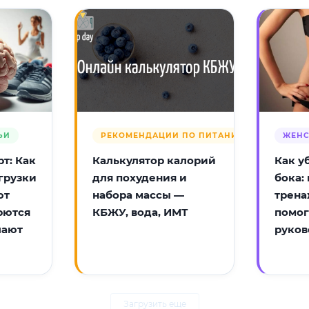
ЬИ
РЕКОМЕНДАЦИИ ПО ПИТАНИЮ
ЖЕНС
т: Как
Калькулятор калорий
Как у
грузки
для похудения и
бока:
ют
набора массы —
трена
рются
КБЖУ, вода, ИМТ
помог
лают
руков
Загрузить еще