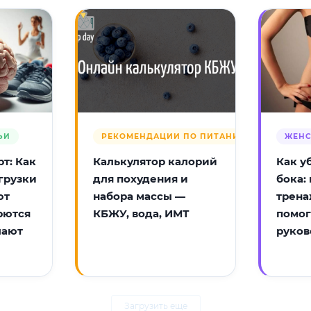
ЬИ
РЕКОМЕНДАЦИИ ПО ПИТАНИЮ
ЖЕНС
т: Как
Калькулятор калорий
Как у
грузки
для похудения и
бока:
ют
набора массы —
трена
рются
КБЖУ, вода, ИМТ
помог
лают
руков
Загрузить еще