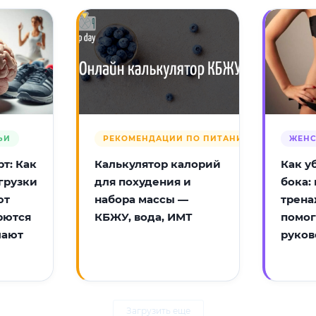
ЬИ
РЕКОМЕНДАЦИИ ПО ПИТАНИЮ
ЖЕНС
т: Как
Калькулятор калорий
Как у
грузки
для похудения и
бока:
ют
набора массы —
трена
рются
КБЖУ, вода, ИМТ
помог
лают
руков
Загрузить еще