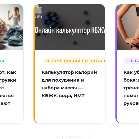
ЬИ
РЕКОМЕНДАЦИИ ПО ПИТАНИЮ
ЖЕНС
т: Как
Калькулятор калорий
Как у
грузки
для похудения и
бока:
ют
набора массы —
трена
рются
КБЖУ, вода, ИМТ
помог
лают
руков
Загрузить еще