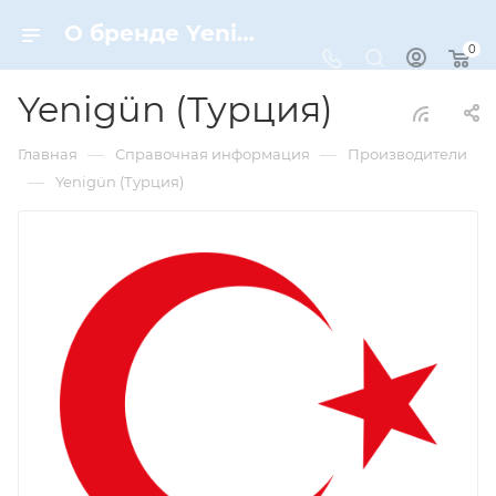
О бренде Yenigün (Турция)
0
Yenigün (Турция)
—
—
Главная
Справочная информация
Производители
—
Yenigün (Турция)