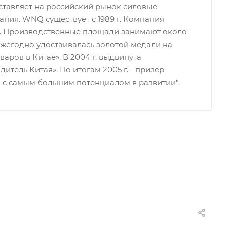
ставляет на российский рынок силовые
ния. WNQ существует с 1989 г. Компания
е. Производственные площади занимают около
 ежегодно удостаивалась золотой медали на
ров в Китае». В 2004 г. выдвинута
тель Китая». По итогам 2005 г. - призёр
я с самым большим потенциалом в развитии".