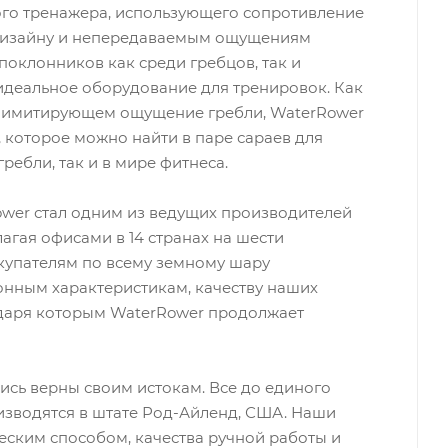
го тренажера, использующего сопротивление
 дизайну и непередаваемым ощущениям
оклонников как среди гребцов, так и
идеальное оборудование для тренировок. Как
и, имитирующем ощущение гребли, WaterRower
 которое можно найти в паре сараев для
ребли, так и в мире фитнеса.
ower стал одним из ведущих производителей
агая офисами в 14 странах на шести
купателям по всему земному шару
онным характеристикам, качеству наших
одаря которым WaterRower продолжает
ись верны своим истокам. Все до единого
зводятся в штате Род-Айленд, США. Наши
еским способом, качества ручной работы и