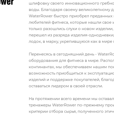
шлифовку своего инновационного гребно
воды. Благодаря своему великолепному
WaterRower быстро приобрел преданных п
любителей фитнеса, которые нашли свое 
только разошлись слухи о новом издели
перешел из разряда изделия-однодневки,
лодок, в марку, укрепившуюся как в мире г
Перенесясь в сегодняшний день - WaterR
оборудования для фитнеса в мире. Распол
континантах, мы обеспечиваем нашим по
возможность приобщиться к эксплуатаци
изделий и поддержке покупателей, благ
оставаться лидером в своей отрасли.
На протяжении всего времени мы оставал
тренажеры WaterRower по-прежнему прои
критерии отбора сырья, полученного этич