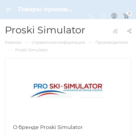
Товары производителя Proski Simulator | бренды Dynamic-Sport
0
Proski Simulator
—
—
Главная
Справочная информация
Производители
—
Proski Simulator
О бренде Proski Simulator