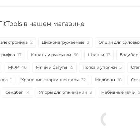
FitTools в нашем магазине
 электроника
2
Дисконагружаемые
2
Опции для силовы
 грифов
17
Канаты и рукоятки
68
Штанги
13
Бодибары
МФР
46
Мячи и батуты
15
Пояса и упряжи
5
Сте
бола
1
Хранение спортинвентаря
32
Медболы
18
Слэ
Сендбэг
14
Упоры для отжиманий
3
Набивные мячи