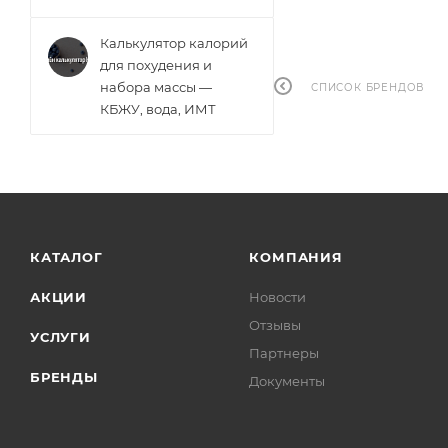
Калькулятор калорий
для похудения и
набора массы —
СПИСОК БРЕНДОВ
КБЖУ, вода, ИМТ
КАТАЛОГ
КОМПАНИЯ
АКЦИИ
Новости
Отзывы
УСЛУГИ
Партнеры
БРЕНДЫ
Документы