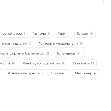
х тренажеров
1
Гантели
9
Гири
4
Грифы
19
 и памп-штанги
5
Гантели и утяжелители
14
п-платформы и балансиры
21
Эспандеры
84
мболы
14
Канаты, кольца, петли
16
Скакалки
13
2
Ролики для пресса
2
Прочее
5
Массажеры
2