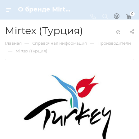
О бренде Mirtex (Турция)
0
Mirtex (Турция)
—
—
Главная
Справочная информация
Производители
—
Mirtex (Турция)