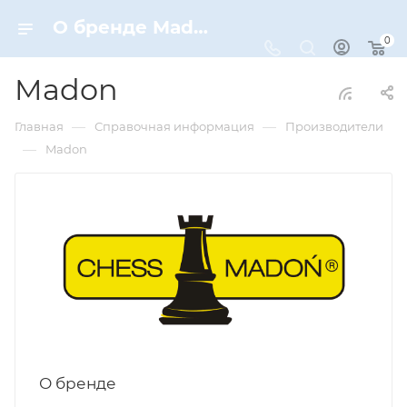
О бренде Madon
0
Madon
—
—
Главная
Справочная информация
Производители
—
Madon
О бренде