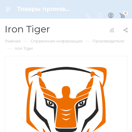
Товары производителя Iron Tiger | бренды Dynamic-Sport
0
Iron Tiger
—
—
Главная
Справочная информация
Производители
—
Iron Tiger