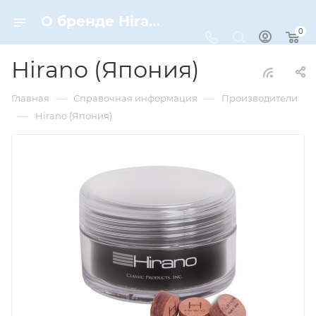
О бренде Hirano (Япония)
0
Hirano (Япония)
—
—
Главная
Справочная информация
Производители
—
Hirano (Япония)