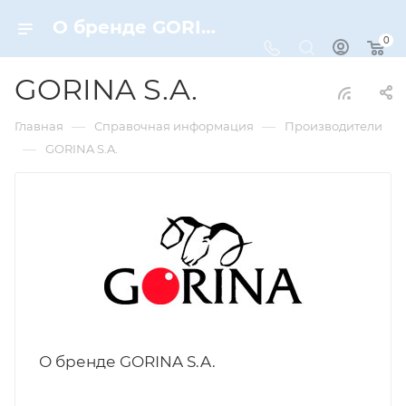
О бренде GORINA S.A.
0
GORINA S.A.
—
—
Главная
Справочная информация
Производители
—
GORINA S.A.
О бренде GORINA S.A.