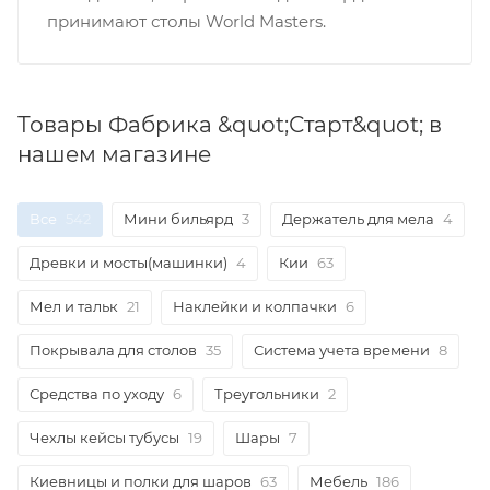
принимают столы World Masters.
Товары Фабрика &quot;Старт&quot; в
нашем магазине
Все
542
Мини бильярд
3
Держатель для мела
4
Древки и мосты(машинки)
4
Кии
63
Мел и тальк
21
Наклейки и колпачки
6
Покрывала для столов
35
Система учета времени
8
Средства по уходу
6
Треугольники
2
Чехлы кейсы тубусы
19
Шары
7
Киевницы и полки для шаров
63
Мебель
186