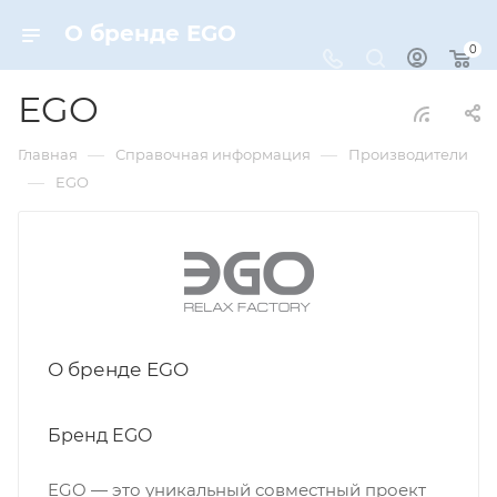
О бренде EGO
0
EGO
—
—
Главная
Справочная информация
Производители
—
EGO
О бренде EGO
Бренд EGO
EGO — это уникальный совместный проект