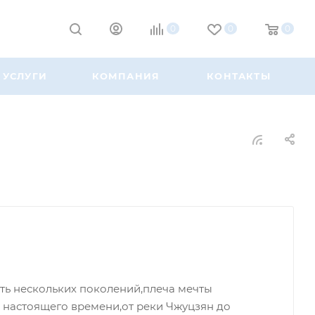
0
0
0
УСЛУГИ
КОМПАНИЯ
КОНТАКТЫ
мять нескольких поколений,плеча мечты
 настоящего времени,от реки Чжуцзян до