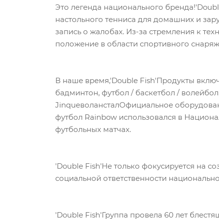
Это легенда национального бренда!'Doubl
настольного тенниса для домашних и зару
запись о жалобах. Из-за стремления к техн
положение в области спортивного снаряж
В наше время,'Double Fish'Продукты вкл
бадминтон, футбол / баскетбол / волейбол
JinqueволансталОфициальное оборудовани
футбол Rainbow использовался в Национ
футбольных матчах.
'Double Fish'Не только фокусируется на 
социальной ответственности национальн
'Double Fish'Группа провела 60 лет блест