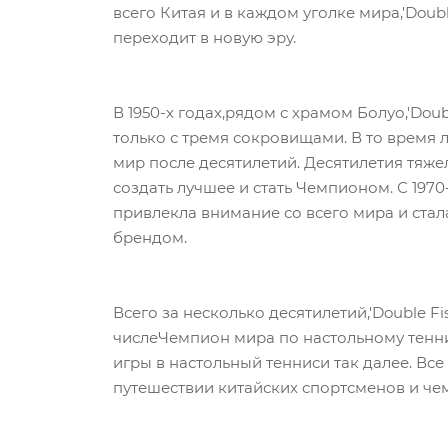
всего Китая и в каждом уголке мира,'Doub
переходит в новую эру.
В 1950-х годах,рядом с храмом Болуо,'Dou
только с тремя сокровищами. В то время л
мир после десятилетий. Десятилетия тяжел
создать лучшее и стать Чемпионом. С 197
привлекла внимание со всего мира и ст
брендом.
Всего за несколько десятилетий,'Double Fi
числеЧемпион мира по настольному тенн
игры в настольный тенниси так далее. Все
путешествии китайских спортсменов и че