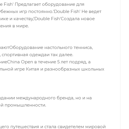
e Fish' Предлагает оборудование для
бежных игр постоянно.'Double Fish' Не ведет
ике и качеству,'Double Fish'Создала новое
ения в мире.
ючаютОборудование настольного тенниса,
, спортивная одеждаи так далее.
еChina Open в течение 5 лет подряд, а
альной игре Китая и разнообразных школьных
создании международного бренда, но и на
ой промышленности.
ящего путешествия и стала свидетелем мировой