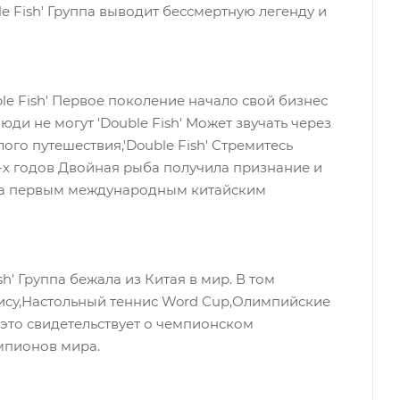
le Fish' Группа выводит бессмертную легенду и
ble Fish' Первое поколение начало свой бизнес
юди не могут 'Double Fish' Может звучать через
ого путешествия,'Double Fish' Стремитесь
0-х годов Двойная рыба получила признание и
ала первым международным китайским
sh' Группа бежала из Китая в мир. В том
ису,Настольный теннис Word Cup,Олимпийские
 это свидетельствует о чемпионском
мпионов мира.