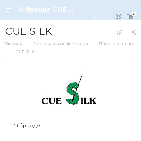
О бренде CUE SILK
0
CUE SILK
—
—
Главная
Справочная информация
Производители
—
CUE SILK
О бренде