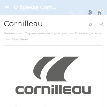
О бренде Cornilleau
0
Cornilleau
—
—
Главная
Справочная информация
Производители
—
Cornilleau