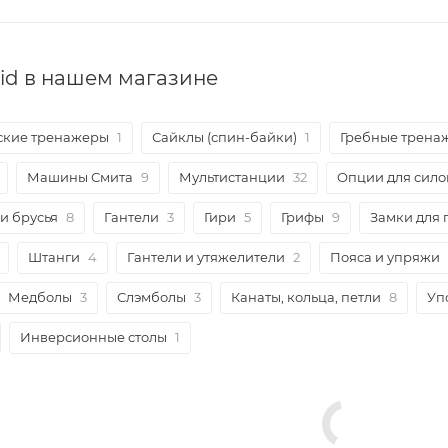
id в нашем магазине
ские тренажеры
1
Сайклы (спин-байки)
1
Гребные трена
Машины Смита
9
Мультистанции
32
Опции для сило
и брусья
8
Гантели
3
Гири
5
Грифы
9
Замки для 
Штанги
4
Гантели и утяжелители
2
Пояса и упряжи
Медболы
3
Слэмболы
3
Канаты, кольца, петли
8
Уп
Инверсионные столы
1