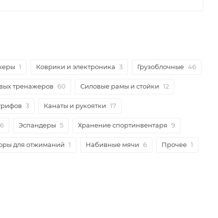
жеры
1
Коврики и электроника
3
Грузоблочные
46
вых тренажеров
60
Силовые рамы и стойки
12
грифов
3
Канаты и рукоятки
17
6
Эспандеры
5
Хранение спортинвентаря
9
оры для отжиманий
1
Набивные мячи
6
Прочее
1