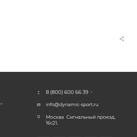
8 (800) 600 66 39
ет
info@dynamic-sport.ru
Москва
Сигнальный проезд,
16с21,