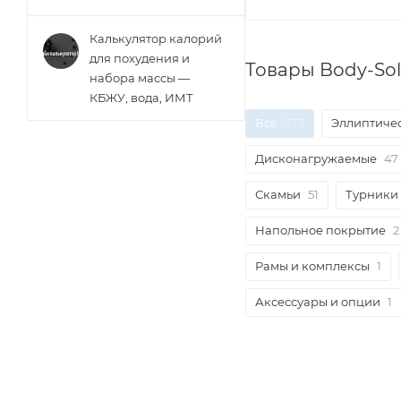
Калькулятор калорий
для похудения и
Товары Body-Sol
набора массы —
КБЖУ, вода, ИМТ
Все
373
Эллиптиче
Дисконагружаемые
47
Скамьи
51
Турники 
Напольное покрытие
2
Рамы и комплексы
1
Аксессуары и опции
1