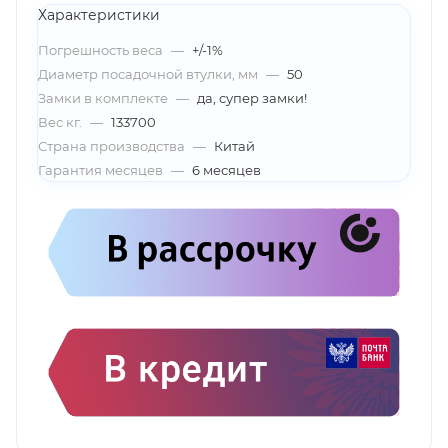
Характеристики
Погрешность веса
—
+/-1%
Диаметр посадочной втулки, мм
—
50
Замки в комплекте
—
да, супер замки!
Вес кг.
—
133700
Страна производства
—
Китай
Гарантия месяцев
—
6 месяцев