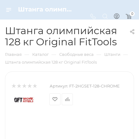
Штанга олимпийская 128 кг Original FitTools – купить по цене 67490 руб. в интернет-магазине Dynamic-Sport
0
Штанга олимпийская
128 кг Original FitTools
—
—
—
—
Главная
Каталог
Свободные веса
Штанги
Штанга олимпийская 128 кг Original FitTools
Артикул:
FT-2HGSET-128-CHROME