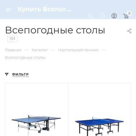
Купить Всепогодные столы по цене от 4 490 ₽ рублей в Москве с доставкой — Страница №4
0
Всепогодные столы
153
—
—
—
Главная
Каталог
Настольный теннис
Всепогодные столы
ФИЛЬТР