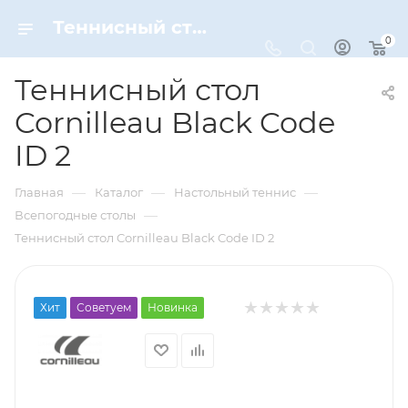
Теннисный стол Cornilleau Black Code ID 2 – купить по цене 149500 руб. в интернет-магазине Dynamic-Sport
0
Теннисный стол
Cornilleau Black Code
ID 2
—
—
—
Главная
Каталог
Настольный теннис
—
Всепогодные столы
Теннисный стол Cornilleau Black Code ID 2
Хит
Советуем
Новинка