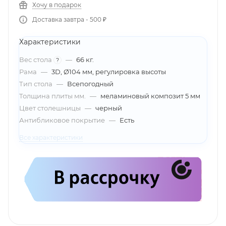
Хочу в подарок
Доставка завтра - 500 ₽
Характеристики
Вес стола
—
66 кг.
?
Рама
—
3D, Ø104 мм, регулировка высоты
Тип стола
—
Всепогодный
Толщина плиты мм.
—
меламиновый композит 5 мм
Цвет столешницы
—
черный
Антибликовое покрытие
—
Есть
Все характеристики